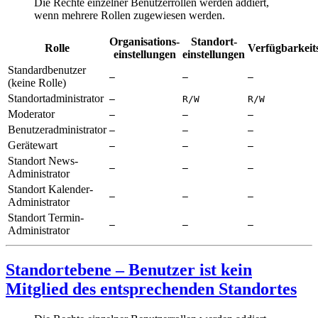
Die Rechte einzelner Benutzerrollen werden addiert,
wenn mehrere Rollen zugewiesen werden.
Organisations­
Standort­
Rolle
Verfügbarkeit
einstellungen
einstellungen
Standardbenutzer
—
—
—
(keine Rolle)
Standortadministrator
—
R/W
R/W
Moderator
—
—
—
Benutzeradministrator
—
—
—
Gerätewart
—
—
—
Standort News-
—
—
—
Administrator
Standort Kalender-
—
—
—
Administrator
Standort Termin-
—
—
—
Administrator
Standortebene – Benutzer ist
kein
Mitglied des entsprechenden Standortes