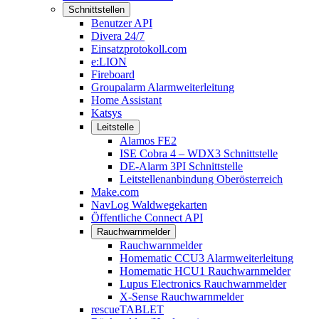
Schnittstellen
Benutzer API
Divera 24/7
Einsatzprotokoll.com
e:LION
Fireboard
Groupalarm Alarmweiterleitung
Home Assistant
Katsys
Leitstelle
Alamos FE2
ISE Cobra 4 – WDX3 Schnittstelle
DE-Alarm 3PI Schnittstelle
Leitstellenanbindung Oberösterreich
Make.com
NavLog Waldwegekarten
Öffentliche Connect API
Rauchwarnmelder
Rauchwarnmelder
Homematic CCU3 Alarmweiterleitung
Homematic HCU1 Rauchwarnmelder
Lupus Electronics Rauchwarnmelder
X-Sense Rauchwarnmelder
rescueTABLET