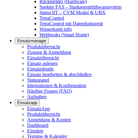
Rückmelder (Hardware)
Spekter FAS – Starkregenfrühwarnsystem
Status3IT – CVM Modul & UBX
TetraControl
TetraControl mit Datenfunkgerät
Wasserkarte.info
Webhooks (Smart Home)
Einsatzmanager
Produktübersicht
Zugang & Anmeldung
Einsatzübersicht
Einsatz anlegen
Einsatzdetails
Einsatz bearbeiten & abschließen
Statuspanel
Integrationen & Konfiguration
Häufige Fragen (FAQ)
Aufgaben
Einsatzapp
EinsatzApp
Produktübersicht
Anmeldung & Konten
Dashboard
Einsätze
Termine & Kalender