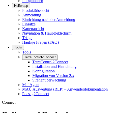
Integrationen
Helferapp
Produktübersicht
Anmeldung
Einrichtung nach der Anmeldung
Einsätze
Kartenansicht
Navigation & Hauptbildschirm
Triage
Häufige Fragen (FAQ)
Tools
Tools
TetraControl2Connect
TetraControl2Connect
Installation und Einrichtung
Konfiguration
Migration von Version 2.x
Sirenenüberwachung
MailAgent
MAÜ Auswertung (RLP) – Anwenderdokumentation
Pocsag2Connect
Connect