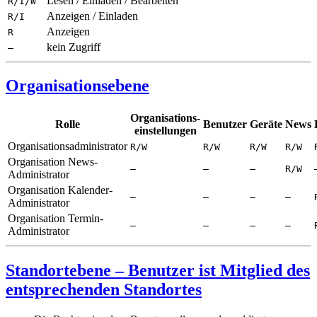
Lesen / Einladen / Bearbeiten
R/I/W
Anzeigen / Einladen
R/I
Anzeigen
R
kein Zugriff
—
Organisationsebene
Organisations­
Rolle
Benutzer
Geräte
News
einstellungen
Organisationsadministrator
R/W
R/W
R/W
R/W
Organisation News-
—
—
—
R/W
Administrator
Organisation Kalender-
—
—
—
—
Administrator
Organisation Termin-
—
—
—
—
Administrator
Standortebene – Benutzer ist Mitglied des
entsprechenden Standortes