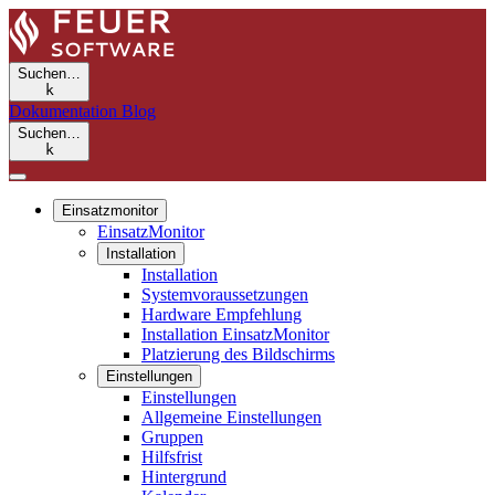
Suchen…
k
Dokumentation
Blog
Suchen…
k
Einsatzmonitor
EinsatzMonitor
Installation
Installation
Systemvoraussetzungen
Hardware Empfehlung
Installation EinsatzMonitor
Platzierung des Bildschirms
Einstellungen
Einstellungen
Allgemeine Einstellungen
Gruppen
Hilfsfrist
Hintergrund