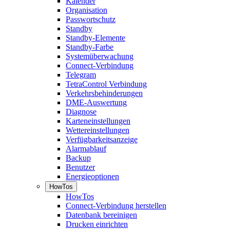
Kalender
Organisation
Passwortschutz
Standby
Standby-Elemente
Standby-Farbe
Systemüberwachung
Connect-Verbindung
Telegram
TetraControl Verbindung
Verkehrsbehinderungen
DME-Auswertung
Diagnose
Karteneinstellungen
Wettereinstellungen
Verfügbarkeitsanzeige
Alarmablauf
Backup
Benutzer
Energieoptionen
HowTos
HowTos
Connect-Verbindung herstellen
Datenbank bereinigen
Drucken einrichten