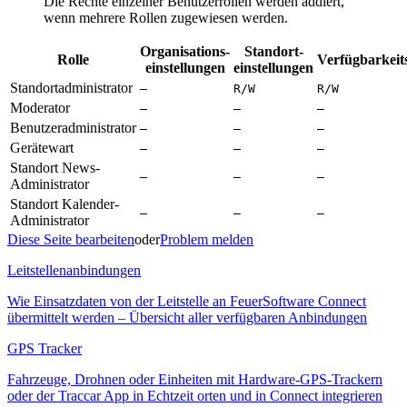
Die Rechte einzelner Benutzerrollen werden addiert,
wenn mehrere Rollen zugewiesen werden.
Organisations­
Standort­
Rolle
Verfügbarkeit
einstellungen
einstellungen
Standortadministrator
—
R/W
R/W
Moderator
—
—
—
Benutzeradministrator
—
—
—
Gerätewart
—
—
—
Standort News-
—
—
—
Administrator
Standort Kalender-
—
—
—
Administrator
Diese Seite bearbeiten
oder
Problem melden
Leitstellenanbindungen
Wie Einsatzdaten von der Leitstelle an FeuerSoftware Connect
übermittelt werden – Übersicht aller verfügbaren Anbindungen
GPS Tracker
Fahrzeuge, Drohnen oder Einheiten mit Hardware-GPS-Trackern
oder der Traccar App in Echtzeit orten und in Connect integrieren