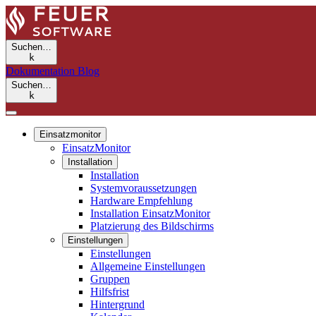
Suchen…
k
Dokumentation
Blog
Suchen…
k
Einsatzmonitor
EinsatzMonitor
Installation
Installation
Systemvoraussetzungen
Hardware Empfehlung
Installation EinsatzMonitor
Platzierung des Bildschirms
Einstellungen
Einstellungen
Allgemeine Einstellungen
Gruppen
Hilfsfrist
Hintergrund