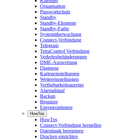
Kalender
Organisation
Passwortschutz
Standby
Standby-Elemente
Standby-Farbe
Systemüberwachung
Connect-Verbindung
Telegram
TetraControl Verbindung
Verkehrsbehinderungen
DME-Auswertung
Diagnose
Karteneinstellungen
Wettereinstellungen
Verfügbarkeitsanzeige
Alarmablauf
Backup
Benutzer
Energieoptionen
HowTos
HowTos
Connect-Verbindung herstellen
Datenbank bereinigen
Drucken einrichten