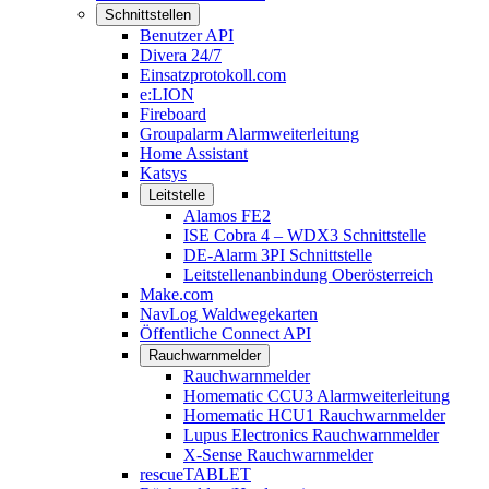
Schnittstellen
Benutzer API
Divera 24/7
Einsatzprotokoll.com
e:LION
Fireboard
Groupalarm Alarmweiterleitung
Home Assistant
Katsys
Leitstelle
Alamos FE2
ISE Cobra 4 – WDX3 Schnittstelle
DE-Alarm 3PI Schnittstelle
Leitstellenanbindung Oberösterreich
Make.com
NavLog Waldwegekarten
Öffentliche Connect API
Rauchwarnmelder
Rauchwarnmelder
Homematic CCU3 Alarmweiterleitung
Homematic HCU1 Rauchwarnmelder
Lupus Electronics Rauchwarnmelder
X-Sense Rauchwarnmelder
rescueTABLET