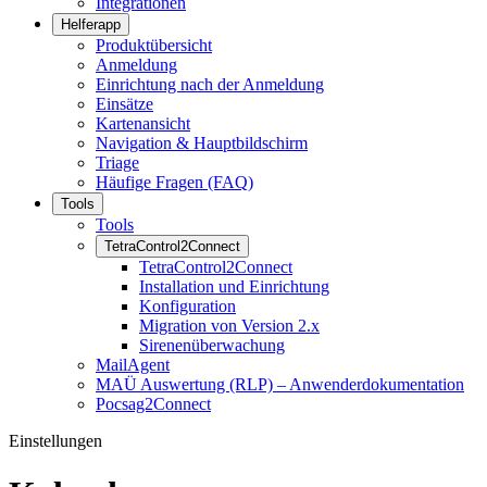
Integrationen
Helferapp
Produktübersicht
Anmeldung
Einrichtung nach der Anmeldung
Einsätze
Kartenansicht
Navigation & Hauptbildschirm
Triage
Häufige Fragen (FAQ)
Tools
Tools
TetraControl2Connect
TetraControl2Connect
Installation und Einrichtung
Konfiguration
Migration von Version 2.x
Sirenenüberwachung
MailAgent
MAÜ Auswertung (RLP) – Anwenderdokumentation
Pocsag2Connect
Einstellungen