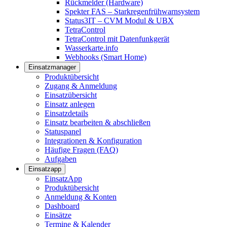
Rückmelder (Hardware)
Spekter FAS – Starkregenfrühwarnsystem
Status3IT – CVM Modul & UBX
TetraControl
TetraControl mit Datenfunkgerät
Wasserkarte.info
Webhooks (Smart Home)
Einsatzmanager
Produktübersicht
Zugang & Anmeldung
Einsatzübersicht
Einsatz anlegen
Einsatzdetails
Einsatz bearbeiten & abschließen
Statuspanel
Integrationen & Konfiguration
Häufige Fragen (FAQ)
Aufgaben
Einsatzapp
EinsatzApp
Produktübersicht
Anmeldung & Konten
Dashboard
Einsätze
Termine & Kalender