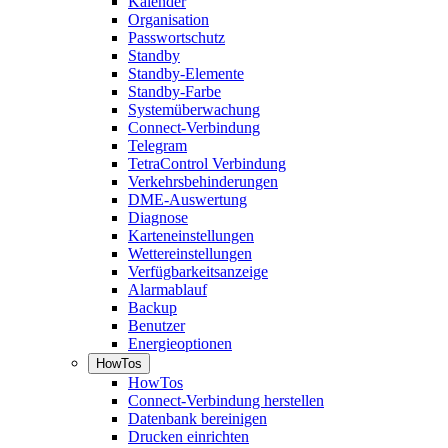
Kalender
Organisation
Passwortschutz
Standby
Standby-Elemente
Standby-Farbe
Systemüberwachung
Connect-Verbindung
Telegram
TetraControl Verbindung
Verkehrsbehinderungen
DME-Auswertung
Diagnose
Karteneinstellungen
Wettereinstellungen
Verfügbarkeitsanzeige
Alarmablauf
Backup
Benutzer
Energieoptionen
HowTos
HowTos
Connect-Verbindung herstellen
Datenbank bereinigen
Drucken einrichten