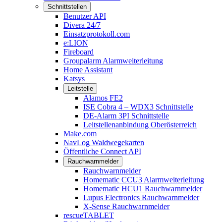
Schnittstellen
Benutzer API
Divera 24/7
Einsatzprotokoll.com
e:LION
Fireboard
Groupalarm Alarmweiterleitung
Home Assistant
Katsys
Leitstelle
Alamos FE2
ISE Cobra 4 – WDX3 Schnittstelle
DE-Alarm 3PI Schnittstelle
Leitstellenanbindung Oberösterreich
Make.com
NavLog Waldwegekarten
Öffentliche Connect API
Rauchwarnmelder
Rauchwarnmelder
Homematic CCU3 Alarmweiterleitung
Homematic HCU1 Rauchwarnmelder
Lupus Electronics Rauchwarnmelder
X-Sense Rauchwarnmelder
rescueTABLET