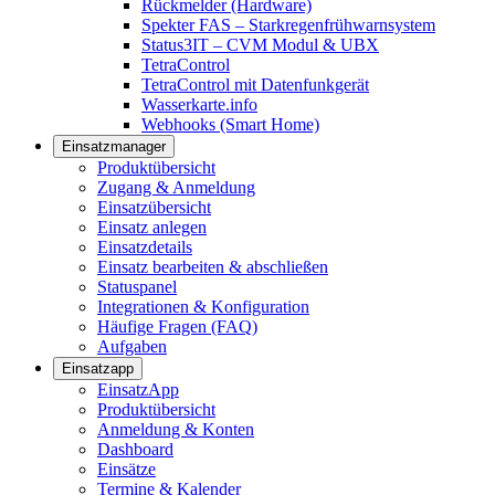
Rückmelder (Hardware)
Spekter FAS – Starkregenfrühwarnsystem
Status3IT – CVM Modul & UBX
TetraControl
TetraControl mit Datenfunkgerät
Wasserkarte.info
Webhooks (Smart Home)
Einsatzmanager
Produktübersicht
Zugang & Anmeldung
Einsatzübersicht
Einsatz anlegen
Einsatzdetails
Einsatz bearbeiten & abschließen
Statuspanel
Integrationen & Konfiguration
Häufige Fragen (FAQ)
Aufgaben
Einsatzapp
EinsatzApp
Produktübersicht
Anmeldung & Konten
Dashboard
Einsätze
Termine & Kalender