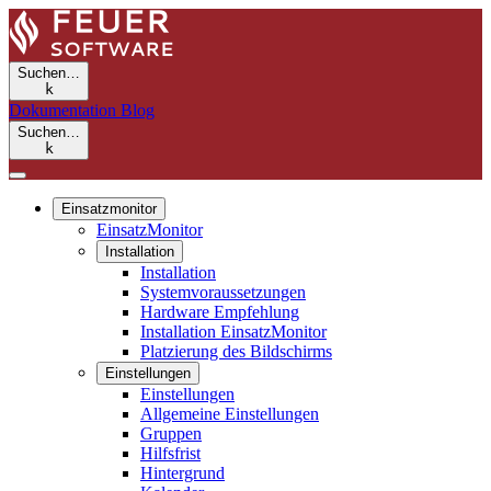
Suchen…
k
Dokumentation
Blog
Suchen…
k
Einsatzmonitor
EinsatzMonitor
Installation
Installation
Systemvoraussetzungen
Hardware Empfehlung
Installation EinsatzMonitor
Platzierung des Bildschirms
Einstellungen
Einstellungen
Allgemeine Einstellungen
Gruppen
Hilfsfrist
Hintergrund