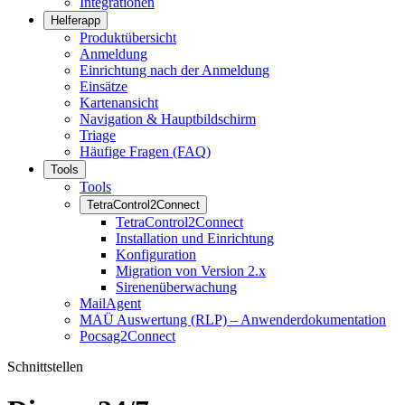
Integrationen
Helferapp
Produktübersicht
Anmeldung
Einrichtung nach der Anmeldung
Einsätze
Kartenansicht
Navigation & Hauptbildschirm
Triage
Häufige Fragen (FAQ)
Tools
Tools
TetraControl2Connect
TetraControl2Connect
Installation und Einrichtung
Konfiguration
Migration von Version 2.x
Sirenenüberwachung
MailAgent
MAÜ Auswertung (RLP) – Anwenderdokumentation
Pocsag2Connect
Schnittstellen