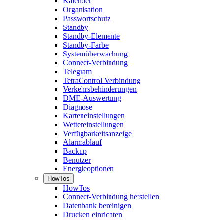
Kalender
Organisation
Passwortschutz
Standby
Standby-Elemente
Standby-Farbe
Systemüberwachung
Connect-Verbindung
Telegram
TetraControl Verbindung
Verkehrsbehinderungen
DME-Auswertung
Diagnose
Karteneinstellungen
Wettereinstellungen
Verfügbarkeitsanzeige
Alarmablauf
Backup
Benutzer
Energieoptionen
HowTos
HowTos
Connect-Verbindung herstellen
Datenbank bereinigen
Drucken einrichten