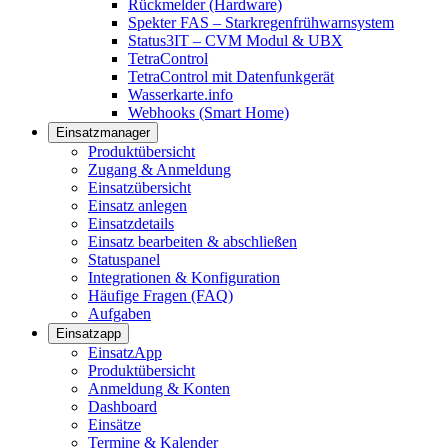
Rückmelder (Hardware)
Spekter FAS – Starkregenfrühwarnsystem
Status3IT – CVM Modul & UBX
TetraControl
TetraControl mit Datenfunkgerät
Wasserkarte.info
Webhooks (Smart Home)
Einsatzmanager
Produktübersicht
Zugang & Anmeldung
Einsatzübersicht
Einsatz anlegen
Einsatzdetails
Einsatz bearbeiten & abschließen
Statuspanel
Integrationen & Konfiguration
Häufige Fragen (FAQ)
Aufgaben
Einsatzapp
EinsatzApp
Produktübersicht
Anmeldung & Konten
Dashboard
Einsätze
Termine & Kalender