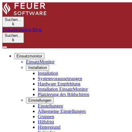
Suchen…
k
Dokumentation
Blog
Suchen…
k
Einsatzmonitor
EinsatzMonitor
Installation
Installation
Systemvoraussetzungen
Hardware Empfehlung
Installation EinsatzMonitor
Platzierung des Bildschirms
Einstellungen
Einstellungen
Allgemeine Einstellungen
Gruppen
Hilfsfrist
Hintergrund