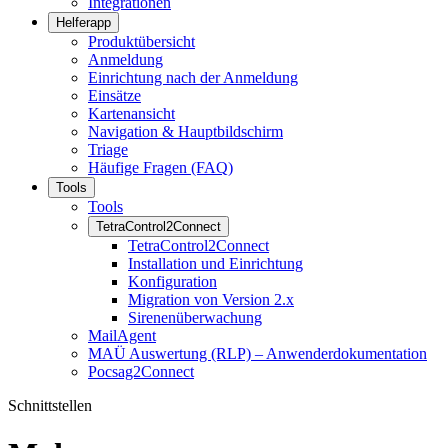
Integrationen
Helferapp
Produktübersicht
Anmeldung
Einrichtung nach der Anmeldung
Einsätze
Kartenansicht
Navigation & Hauptbildschirm
Triage
Häufige Fragen (FAQ)
Tools
Tools
TetraControl2Connect
TetraControl2Connect
Installation und Einrichtung
Konfiguration
Migration von Version 2.x
Sirenenüberwachung
MailAgent
MAÜ Auswertung (RLP) – Anwenderdokumentation
Pocsag2Connect
Schnittstellen