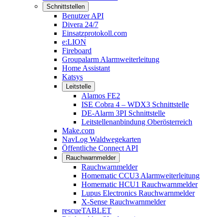
Schnittstellen
Benutzer API
Divera 24/7
Einsatzprotokoll.com
e:LION
Fireboard
Groupalarm Alarmweiterleitung
Home Assistant
Katsys
Leitstelle
Alamos FE2
ISE Cobra 4 – WDX3 Schnittstelle
DE-Alarm 3PI Schnittstelle
Leitstellenanbindung Oberösterreich
Make.com
NavLog Waldwegekarten
Öffentliche Connect API
Rauchwarnmelder
Rauchwarnmelder
Homematic CCU3 Alarmweiterleitung
Homematic HCU1 Rauchwarnmelder
Lupus Electronics Rauchwarnmelder
X-Sense Rauchwarnmelder
rescueTABLET