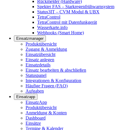
Rückmelder (Hardware)
Spekter FAS – Starkregenfrühwarnsystem
Status3IT – CVM Modul & UBX
TetraControl
TetraControl mit Datenfunkgerät
Wasserkarte.info
Webhooks (Smart Home)
Einsatzmanager
Produktübersicht
Zugang & Anmeldung
Einsatzübersicht
Einsatz anlegen
Einsatzdetails
Einsatz bearbeiten & abschließen
Statuspanel
Integrationen & Konfiguration
Häufige Fragen (FAQ)
Aufgaben
Einsatzapp
EinsatzApp
Produktübersicht
Anmeldung & Konten
Dashboard
Einsätze
Termine & Kalender