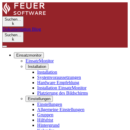
Suchen…
k
Dokumentation
Blog
Suchen…
k
Einsatzmonitor
EinsatzMonitor
Installation
Installation
Systemvoraussetzungen
Hardware Empfehlung
Installation EinsatzMonitor
Platzierung des Bildschirms
Einstellungen
Einstellungen
Allgemeine Einstellungen
Gruppen
Hilfsfrist
Hintergrund