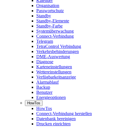
Kalender
Organisation
Passwortschutz
Standby
Standby-Elemente
Standby-Farbe
Systemüberwachung
Connect-Verbindung
Telegram
TetraControl Verbindung
Verkehrsbehinderungen
DME-Auswertung
Diagnose
Karteneinstellungen
Wettereinstellungen
Verfügbarkeitsanzeige
Alarmablauf
Backup
Benutzer
Energieoptionen
HowTos
HowTos
Connect-Verbindung herstellen
Datenbank bereinigen
Drucken einrichten