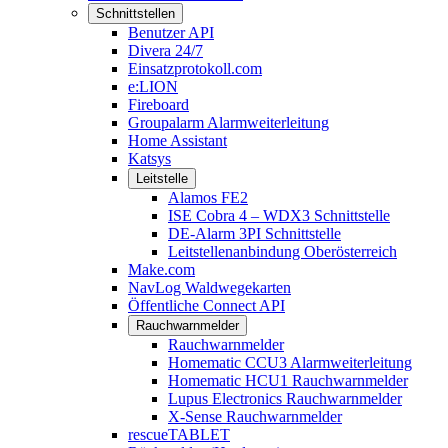
Schnittstellen
Benutzer API
Divera 24/7
Einsatzprotokoll.com
e:LION
Fireboard
Groupalarm Alarmweiterleitung
Home Assistant
Katsys
Leitstelle
Alamos FE2
ISE Cobra 4 – WDX3 Schnittstelle
DE-Alarm 3PI Schnittstelle
Leitstellenanbindung Oberösterreich
Make.com
NavLog Waldwegekarten
Öffentliche Connect API
Rauchwarnmelder
Rauchwarnmelder
Homematic CCU3 Alarmweiterleitung
Homematic HCU1 Rauchwarnmelder
Lupus Electronics Rauchwarnmelder
X-Sense Rauchwarnmelder
rescueTABLET