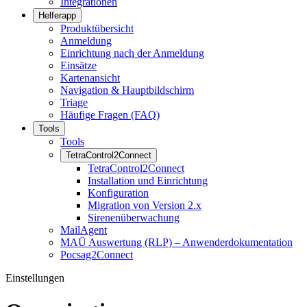
Integrationen
Helferapp
Produktübersicht
Anmeldung
Einrichtung nach der Anmeldung
Einsätze
Kartenansicht
Navigation & Hauptbildschirm
Triage
Häufige Fragen (FAQ)
Tools
Tools
TetraControl2Connect
TetraControl2Connect
Installation und Einrichtung
Konfiguration
Migration von Version 2.x
Sirenenüberwachung
MailAgent
MAÜ Auswertung (RLP) – Anwenderdokumentation
Pocsag2Connect
Einstellungen