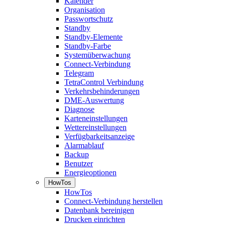
Kalender
Organisation
Passwortschutz
Standby
Standby-Elemente
Standby-Farbe
Systemüberwachung
Connect-Verbindung
Telegram
TetraControl Verbindung
Verkehrsbehinderungen
DME-Auswertung
Diagnose
Karteneinstellungen
Wettereinstellungen
Verfügbarkeitsanzeige
Alarmablauf
Backup
Benutzer
Energieoptionen
HowTos
HowTos
Connect-Verbindung herstellen
Datenbank bereinigen
Drucken einrichten