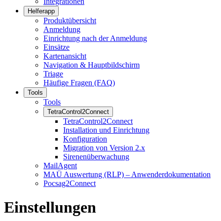
Integrationen
Helferapp
Produktübersicht
Anmeldung
Einrichtung nach der Anmeldung
Einsätze
Kartenansicht
Navigation & Hauptbildschirm
Triage
Häufige Fragen (FAQ)
Tools
Tools
TetraControl2Connect
TetraControl2Connect
Installation und Einrichtung
Konfiguration
Migration von Version 2.x
Sirenenüberwachung
MailAgent
MAÜ Auswertung (RLP) – Anwenderdokumentation
Pocsag2Connect
Einstellungen