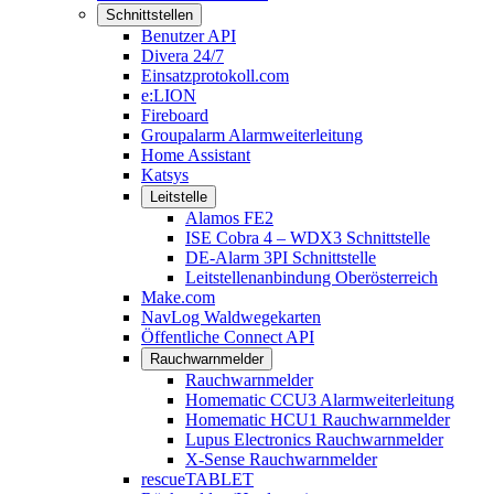
Schnittstellen
Benutzer API
Divera 24/7
Einsatzprotokoll.com
e:LION
Fireboard
Groupalarm Alarmweiterleitung
Home Assistant
Katsys
Leitstelle
Alamos FE2
ISE Cobra 4 – WDX3 Schnittstelle
DE-Alarm 3PI Schnittstelle
Leitstellenanbindung Oberösterreich
Make.com
NavLog Waldwegekarten
Öffentliche Connect API
Rauchwarnmelder
Rauchwarnmelder
Homematic CCU3 Alarmweiterleitung
Homematic HCU1 Rauchwarnmelder
Lupus Electronics Rauchwarnmelder
X-Sense Rauchwarnmelder
rescueTABLET