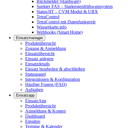
Rückmelder (Hardware)
Spekter FAS – Starkregenfrühwarnsystem
Status3IT – CVM Modul & UBX
TetraControl
TetraControl mit Datenfunkgerät
Wasserkarte.info
Webhooks (Smart Home)
Einsatzmanager
Produktübersicht
Zugang & Anmeldung
Einsatzübersicht
Einsatz anlegen
Einsatzdetails
Einsatz bearbeiten & abschließen
Statuspanel
Integrationen & Konfiguration
Häufige Fragen (FAQ)
Aufgaben
Einsatzapp
EinsatzApp
Produktübersicht
Anmeldung & Konten
Dashboard
Einsätze
Termine & Kalender