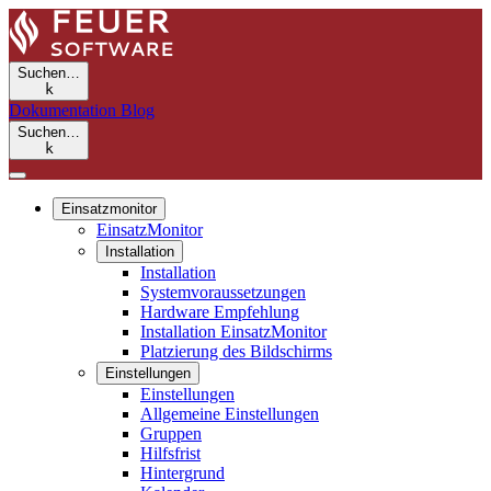
Suchen…
k
Dokumentation
Blog
Suchen…
k
Einsatzmonitor
EinsatzMonitor
Installation
Installation
Systemvoraussetzungen
Hardware Empfehlung
Installation EinsatzMonitor
Platzierung des Bildschirms
Einstellungen
Einstellungen
Allgemeine Einstellungen
Gruppen
Hilfsfrist
Hintergrund