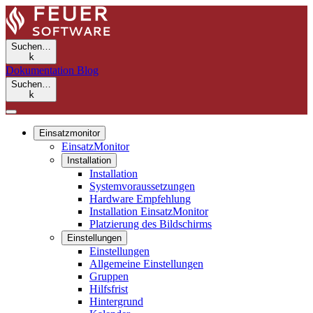
Suchen…
k
Dokumentation
Blog
Suchen…
k
Einsatzmonitor
EinsatzMonitor
Installation
Installation
Systemvoraussetzungen
Hardware Empfehlung
Installation EinsatzMonitor
Platzierung des Bildschirms
Einstellungen
Einstellungen
Allgemeine Einstellungen
Gruppen
Hilfsfrist
Hintergrund