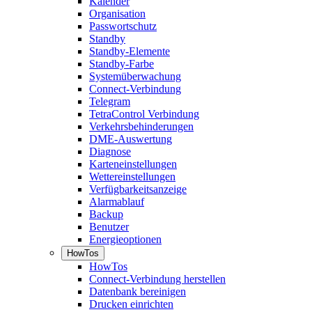
Kalender
Organisation
Passwortschutz
Standby
Standby-Elemente
Standby-Farbe
Systemüberwachung
Connect-Verbindung
Telegram
TetraControl Verbindung
Verkehrsbehinderungen
DME-Auswertung
Diagnose
Karteneinstellungen
Wettereinstellungen
Verfügbarkeitsanzeige
Alarmablauf
Backup
Benutzer
Energieoptionen
HowTos
HowTos
Connect-Verbindung herstellen
Datenbank bereinigen
Drucken einrichten