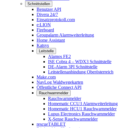
Schnittstellen
Benutzer API
Divera 24/7
Einsatzprotokoll.com
e:LION
Fireboard
Groupalarm Alarmweiterleitung
Home Assistant
Katsys
Leitstelle
Alamos FE2
ISE Cobra 4 – WDX3 Schnittstelle
DE-Alarm 3PI Schnittstelle
Leitstellenanbindung Oberösterreich
Make.com
NavLog Waldwegekarten
Öffentliche Connect API
Rauchwarnmelder
Rauchwarnmelder
Homematic CCU3 Alarmweiterleitung
Homematic HCU1 Rauchwarnmelder
Lupus Electronics Rauchwarnmelder
X-Sense Rauchwarnmelder
rescueTABLET