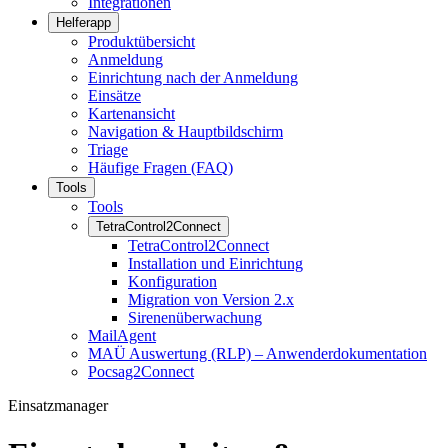
Integrationen
Helferapp
Produktübersicht
Anmeldung
Einrichtung nach der Anmeldung
Einsätze
Kartenansicht
Navigation & Hauptbildschirm
Triage
Häufige Fragen (FAQ)
Tools
Tools
TetraControl2Connect
TetraControl2Connect
Installation und Einrichtung
Konfiguration
Migration von Version 2.x
Sirenenüberwachung
MailAgent
MAÜ Auswertung (RLP) – Anwenderdokumentation
Pocsag2Connect
Einsatzmanager