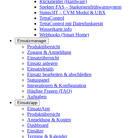
Rückmelder (Hardware)
Spekter FAS – Starkregenfrühwarnsystem
Status3IT – CVM Modul & UBX
TetraControl
TetraControl mit Datenfunkgerät
Wasserkarte.info
Webhooks (Smart Home)
Einsatzmanager
Produktübersicht
Zugang & Anmeldung
Einsatzübersicht
Einsatz anlegen
Einsatzdetails
Einsatz bearbeiten & abschließen
Statuspanel
Integrationen & Konfiguration
Häufige Fragen (FAQ)
Aufgaben
Einsatzapp
EinsatzApp
Produktübersicht
Anmeldung & Konten
Dashboard
Einsätze
Termine & Kalender