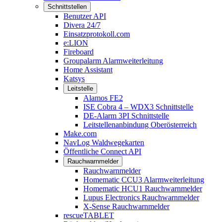
Schnittstellen
Benutzer API
Divera 24/7
Einsatzprotokoll.com
e:LION
Fireboard
Groupalarm Alarmweiterleitung
Home Assistant
Katsys
Leitstelle
Alamos FE2
ISE Cobra 4 – WDX3 Schnittstelle
DE-Alarm 3PI Schnittstelle
Leitstellenanbindung Oberösterreich
Make.com
NavLog Waldwegekarten
Öffentliche Connect API
Rauchwarnmelder
Rauchwarnmelder
Homematic CCU3 Alarmweiterleitung
Homematic HCU1 Rauchwarnmelder
Lupus Electronics Rauchwarnmelder
X-Sense Rauchwarnmelder
rescueTABLET