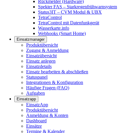
Rückmelder (Hardware)
Spekter FAS – Starkregenfrühwarnsystem
Status3IT – CVM Modul & UBX
TetraControl
TetraControl mit Datenfunkgerät
Wasserkarte.info
Webhooks (Smart Home)
Einsatzmanager
Produktübersicht
Zugang & Anmeldung
Einsatzübersicht
Einsatz anlegen
Einsatzdetails
Einsatz bearbeiten & abschließen
Statuspanel
Integrationen & Konfiguration
Häufige Fragen (FAQ)
Aufgaben
Einsatzapp
EinsatzApp
Produktübersicht
Anmeldung & Konten
Dashboard
Einsätze
Termine & Kalender