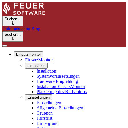
Suchen…
k
Dokumentation
Blog
Suchen…
k
Einsatzmonitor
EinsatzMonitor
Installation
Installation
Systemvoraussetzungen
Hardware Empfehlung
Installation EinsatzMonitor
Platzierung des Bildschirms
Einstellungen
Einstellungen
Allgemeine Einstellungen
Gruppen
Hilfsfrist
Hintergrund