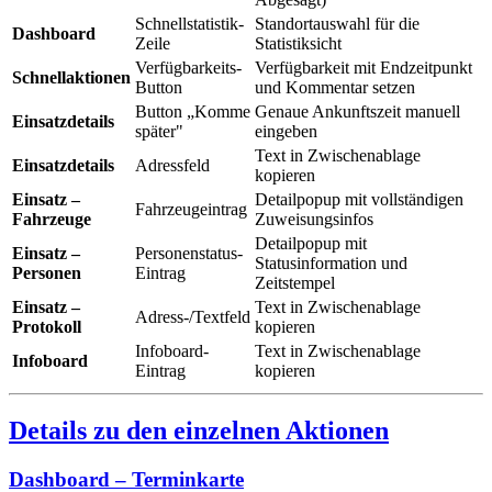
Schnellstatistik-
Standortauswahl für die
Dashboard
Zeile
Statistiksicht
Verfügbarkeits-
Verfügbarkeit mit Endzeitpunkt
Schnellaktionen
Button
und Kommentar setzen
Button „Komme
Genaue Ankunftszeit manuell
Einsatzdetails
später"
eingeben
Text in Zwischenablage
Einsatzdetails
Adressfeld
kopieren
Einsatz –
Detailpopup mit vollständigen
Fahrzeugeintrag
Fahrzeuge
Zuweisungsinfos
Detailpopup mit
Einsatz –
Personenstatus-
Statusinformation und
Personen
Eintrag
Zeitstempel
Einsatz –
Text in Zwischenablage
Adress-/Textfeld
Protokoll
kopieren
Infoboard-
Text in Zwischenablage
Infoboard
Eintrag
kopieren
Details zu den einzelnen Aktionen
Dashboard – Terminkarte