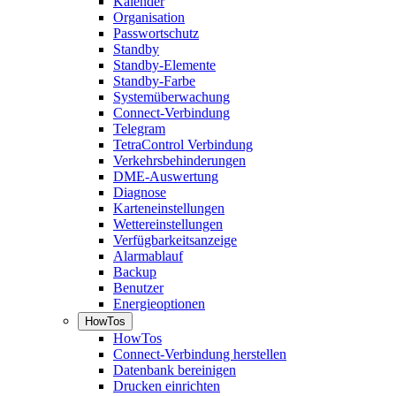
Kalender
Organisation
Passwortschutz
Standby
Standby-Elemente
Standby-Farbe
Systemüberwachung
Connect-Verbindung
Telegram
TetraControl Verbindung
Verkehrsbehinderungen
DME-Auswertung
Diagnose
Karteneinstellungen
Wettereinstellungen
Verfügbarkeitsanzeige
Alarmablauf
Backup
Benutzer
Energieoptionen
HowTos
HowTos
Connect-Verbindung herstellen
Datenbank bereinigen
Drucken einrichten