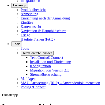
Integrationen
Helferapp
Produktübersicht
Anmeldung
Einrichtung nach der Anmeldung
Einsätze
Kartenansicht
Navigation & Hauptbildschirm
Triage
Häufige Fragen (FAQ)
Tools
Tools
TetraControl2Connect
TetraControl2Connect
Installation und Einrichtung
Konfiguration
Migration von Version 2.x
Sirenenüberwachung
MailAgent
MAÜ Auswertung (RLP) – Anwenderdokumentation
Pocsag2Connect
Einsatzapp