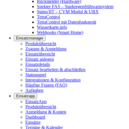
Rückmelder (Hardware)
Spekter FAS – Starkregenfrühwarnsystem
Status3IT – CVM Modul & UBX
TetraControl
TetraControl mit Datenfunkgerät
Wasserkarte.info
Webhooks (Smart Home)
Einsatzmanager
Produktübersicht
Zugang & Anmeldung
Einsatzübersicht
Einsatz anlegen
Einsatzdetails
Einsatz bearbeiten & abschließen
Statuspanel
Integrationen & Konfiguration
Häufige Fragen (FAQ)
Aufgaben
Einsatzapp
EinsatzApp
Produktübersicht
Anmeldung & Konten
Dashboard
Einsätze
Termine & Kalender