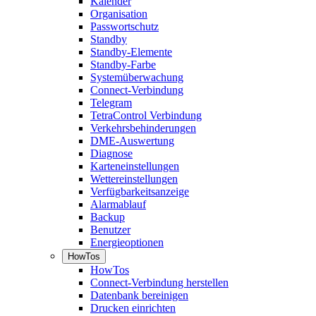
Kalender
Organisation
Passwortschutz
Standby
Standby-Elemente
Standby-Farbe
Systemüberwachung
Connect-Verbindung
Telegram
TetraControl Verbindung
Verkehrsbehinderungen
DME-Auswertung
Diagnose
Karteneinstellungen
Wettereinstellungen
Verfügbarkeitsanzeige
Alarmablauf
Backup
Benutzer
Energieoptionen
HowTos
HowTos
Connect-Verbindung herstellen
Datenbank bereinigen
Drucken einrichten