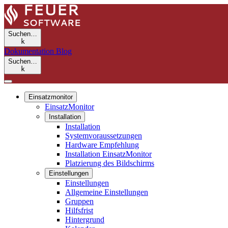
Suchen…
k
Dokumentation
Blog
Suchen…
k
Einsatzmonitor
EinsatzMonitor
Installation
Installation
Systemvoraussetzungen
Hardware Empfehlung
Installation EinsatzMonitor
Platzierung des Bildschirms
Einstellungen
Einstellungen
Allgemeine Einstellungen
Gruppen
Hilfsfrist
Hintergrund