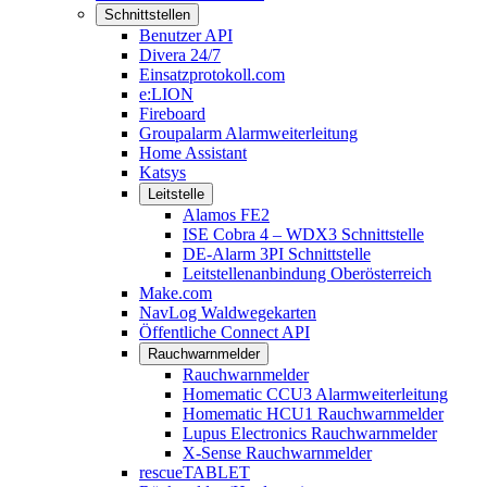
Schnittstellen
Benutzer API
Divera 24/7
Einsatzprotokoll.com
e:LION
Fireboard
Groupalarm Alarmweiterleitung
Home Assistant
Katsys
Leitstelle
Alamos FE2
ISE Cobra 4 – WDX3 Schnittstelle
DE-Alarm 3PI Schnittstelle
Leitstellenanbindung Oberösterreich
Make.com
NavLog Waldwegekarten
Öffentliche Connect API
Rauchwarnmelder
Rauchwarnmelder
Homematic CCU3 Alarmweiterleitung
Homematic HCU1 Rauchwarnmelder
Lupus Electronics Rauchwarnmelder
X-Sense Rauchwarnmelder
rescueTABLET