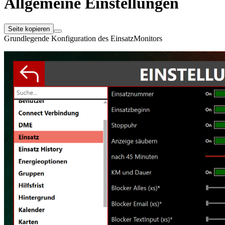
Allgemeine Einstellungen
Seite kopieren
Grundlegende Konfiguration des EinsatzMonitors