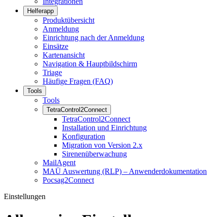
Integrationen
Helferapp
Produktübersicht
Anmeldung
Einrichtung nach der Anmeldung
Einsätze
Kartenansicht
Navigation & Hauptbildschirm
Triage
Häufige Fragen (FAQ)
Tools
Tools
TetraControl2Connect
TetraControl2Connect
Installation und Einrichtung
Konfiguration
Migration von Version 2.x
Sirenenüberwachung
MailAgent
MAÜ Auswertung (RLP) – Anwenderdokumentation
Pocsag2Connect
Einstellungen