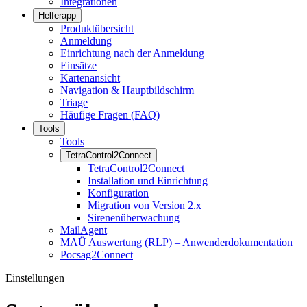
Integrationen
Helferapp
Produktübersicht
Anmeldung
Einrichtung nach der Anmeldung
Einsätze
Kartenansicht
Navigation & Hauptbildschirm
Triage
Häufige Fragen (FAQ)
Tools
Tools
TetraControl2Connect
TetraControl2Connect
Installation und Einrichtung
Konfiguration
Migration von Version 2.x
Sirenenüberwachung
MailAgent
MAÜ Auswertung (RLP) – Anwenderdokumentation
Pocsag2Connect
Einstellungen