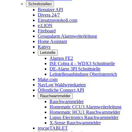
Schnittstellen
Benutzer API
Divera 24/7
Einsatzprotokoll.com
e:LION
Fireboard
Groupalarm Alarmweiterleitung
Home Assistant
Katsys
Leitstelle
Alamos FE2
ISE Cobra 4 – WDX3 Schnittstelle
DE-Alarm 3PI Schnittstelle
Leitstellenanbindung Oberösterreich
Make.com
NavLog Waldwegekarten
Öffentliche Connect API
Rauchwarnmelder
Rauchwarnmelder
Homematic CCU3 Alarmweiterleitung
Homematic HCU1 Rauchwarnmelder
Lupus Electronics Rauchwarnmelder
X-Sense Rauchwarnmelder
rescueTABLET