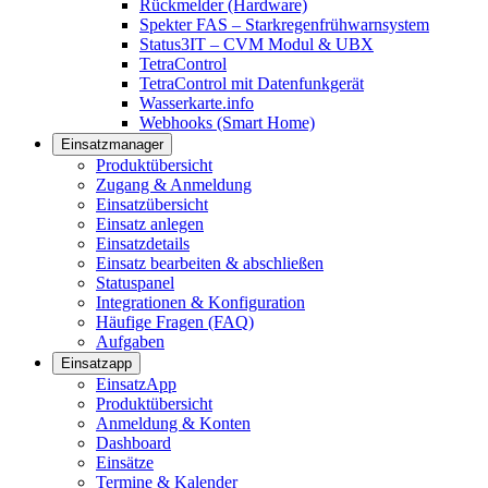
Rückmelder (Hardware)
Spekter FAS – Starkregenfrühwarnsystem
Status3IT – CVM Modul & UBX
TetraControl
TetraControl mit Datenfunkgerät
Wasserkarte.info
Webhooks (Smart Home)
Einsatzmanager
Produktübersicht
Zugang & Anmeldung
Einsatzübersicht
Einsatz anlegen
Einsatzdetails
Einsatz bearbeiten & abschließen
Statuspanel
Integrationen & Konfiguration
Häufige Fragen (FAQ)
Aufgaben
Einsatzapp
EinsatzApp
Produktübersicht
Anmeldung & Konten
Dashboard
Einsätze
Termine & Kalender