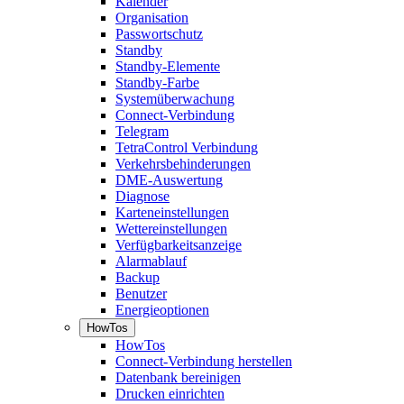
Kalender
Organisation
Passwortschutz
Standby
Standby-Elemente
Standby-Farbe
Systemüberwachung
Connect-Verbindung
Telegram
TetraControl Verbindung
Verkehrsbehinderungen
DME-Auswertung
Diagnose
Karteneinstellungen
Wettereinstellungen
Verfügbarkeitsanzeige
Alarmablauf
Backup
Benutzer
Energieoptionen
HowTos
HowTos
Connect-Verbindung herstellen
Datenbank bereinigen
Drucken einrichten