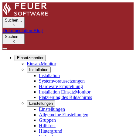
Suchen…
k
Dokumentation
Blog
Suchen…
k
Einsatzmonitor
EinsatzMonitor
Installation
Installation
Systemvoraussetzungen
Hardware Empfehlung
Installation EinsatzMonitor
Platzierung des Bildschirms
Einstellungen
Einstellungen
Allgemeine Einstellungen
Gruppen
Hilfsfrist
Hintergrund